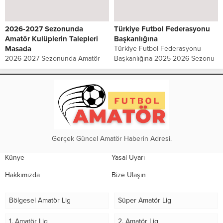
tarafından, Bölgesel Amatör Lig’in
gerçekleştirdiği ilk antrenmanla
(BAL) adı Profesyonelliğe Geçiş
başladı. Kulüp...
Ligi (PGL) olarak...
2026-2027 Sezonunda
Türkiye Futbol Federasyonu
Amatör Kulüplerin Talepleri
Başkanlığına
Masada
Türkiye Futbol Federasyonu
2026-2027 Sezonunda Amatör
Başkanlığına 2025-2026 Sezonu
Kulüplerin Talepleri Masada Yaş
İstanbul 2. Amatör Lig Yükselme
kontenjanı, lisans ve transfer
Sürecinde Sportif Adalet ve Eşitlik
bedelleri, tesis, ekonomik destek
İlkesinin Korunmasına İlişkin
ve altyapı… İstanbul amatör
kulüpler ortak açıklama yaptılar.
futbolu yeni sezonda düzenleme
Sayın Başkan,...
bekliyor 2026-2027...
Gerçek Güncel Amatör Haberin Adresi.
Künye
Yasal Uyarı
Hakkımızda
Bize Ulaşın
Bölgesel Amatör Lig
Süper Amatör Lig
1. Amatör Lig
2. Amatör Lig