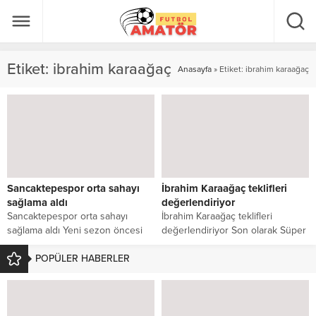
Etiket:
ibrahim karaağaç
Anasayfa
»
Etiket: ibrahim karaağaç
Sancaktepespor orta sahayı
İbrahim Karaağaç teklifleri
sağlama aldı
değerlendiriyor
Sancaktepespor orta sahayı
İbrahim Karaağaç teklifleri
sağlama aldı Yeni sezon öncesi
değerlendiriyor Son olarak Süper
transferde hızlı bir dönemden
Amatör Lig ekiplerinden
geçen 1. Amatör...
POPÜLER HABERLER
Kartalgücü forması giyen
yetenekli orta...