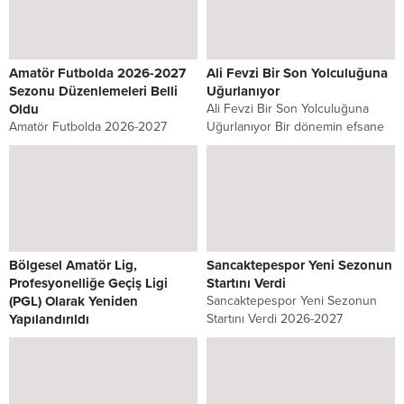
Amatör Futbolda 2026-2027
Ali Fevzi Bir Son Yolculuğuna
Sezonu Düzenlemeleri Belli
Uğurlanıyor
Oldu
Ali Fevzi Bir Son Yolculuğuna
Amatör Futbolda 2026-2027
Uğurlanıyor Bir dönemin efsane
Sezonu Düzenlemeleri Belli Oldu
kulübü Sahrayıcedit Spor
Türkiye Futbol Federasyonu
Kulübünün başarılı
Yönetim Kurulu, 2026-2027
dönemlerinden uzun yıllar
futbol sezonunda amatör liglerde
başkanlığını yürüten Ali Fevzi Bir
uygulanacak usul ve esaslar ile
vefat etti. Kulübün...
yaş uygunluk kriterlerini...
Bölgesel Amatör Lig,
Sancaktepespor Yeni Sezonun
Profesyonelliğe Geçiş Ligi
Startını Verdi
(PGL) Olarak Yeniden
Sancaktepespor Yeni Sezonun
Yapılandırıldı
Startını Verdi 2026-2027
Bölgesel Amatör Lig,
sezonunda İstanbul Süper
Profesyonelliğe Geçiş Ligi (PGL)
Amatör Lig’de mücadele edecek
Olarak Yeniden Yapılandırıldı
olan Sancaktepespor, yeni sezon
Türkiye Futbol Federasyonu (TFF)
hazırlıklarına Sarıgazi Stadı’nda