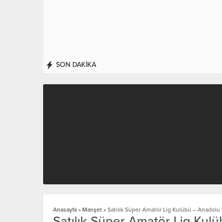
SON DAKİKA
Anasayfa
»
Manşet
»
Satılık Süper Amatör Lig Kulübü – Anadolu
Satılık Süper Amatör Lig Kul