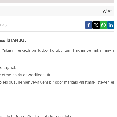
+
-
A
A
YLAŞ
kası/ İSTANBUL
Yakası merkezli bir futbol kulübü tüm hakları ve imkanlarıyla
 taşınabilir.
etme hakkı devredilecektir.
rojesi düşünenler veya yeni bir spor markası yaratmak isteyenler
mak için lütfen doğrudan iletişime geçiniz.