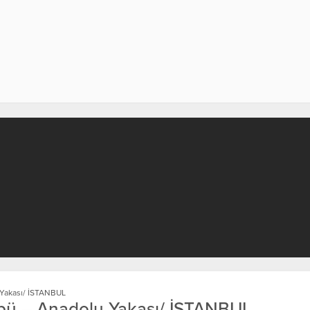
 Yakası/ İSTANBUL
übü – Anadolu Yakası/ İSTANBUL