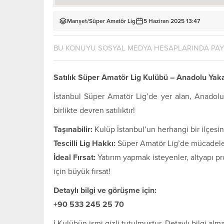
Manşet
/
Süper Amatör Lig
5 Haziran 2025 13:47
BU KONUYU SOSYAL MEDYA HESAPLARINDA PA
Satılık Süper Amatör Lig Kulübü – Anadolu Ya
İstanbul Süper Amatör Lig’de yer alan, Anadolu 
birlikte devren satılıktır!
Taşınabilir:
Kulüp İstanbul’un herhangi bir ilçesine
Tescilli Lig Hakkı:
Süper Amatör Lig’de mücadele 
İdeal Fırsat:
Yatırım yapmak isteyenler, altyapı p
için büyük fırsat!
Detaylı bilgi ve görüşme için:
+90 533 245 25 70
ℹ️ Kulübün ismi gizli tutulmuştur. Detaylı bilgi al