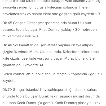
noktasının sol tarafında topla buluşan Halil İbrahim Acar sağ
ayağıyla yerden bir vuruşla kalecinin solundan fileleri
havalandırarak ev sahibi ekibi öne geçiren golü kaydetti 1-0
Dk.45 Gelişen Ortaçeşmespor atağında Murat Ulu’nun
pasında topla buluşan Fırat Demirci yaklaşık 30 metreden
mükemmel vurdu 2-0
Dk.48 Sol kanattan gelişen atakta yapılan ortaya altıpas
çizgisi üzerinde Murat Ulu dokundu. Kaleciden seken topa
kale çizgisi üzerinde vuruşunu yapan Murat Ulu farkı 3’e
çıkartan golü kaydetti 3-0
Golcü oyuncu attığı golle son üç maçta 5. toplamda 7.golünü
kaydetti.
Dk.70 Gelişen İstanbul Kayaşehirspor atağında cezasahası
önünde topla buluşan Burak Tekin sağında müsait durumda
bulunan Kadir Durmuş’u gördü. Kadir Durmuş plaseyle uzak