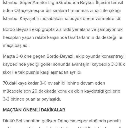
İstanbul Süper Amatör Lig 5.Grubunda Beykoz İlçesini temsil
eden Ortaçeşmespor üst sıralara tırmanmak amacı ile çıktığı
İstanbul Kayaşehir müsabakasına büyük önem vermekte idi.
Bordo-Beyazlı ekip grupta 2.sırada yer alana ve şampiyonluk
hesapları yapan rakibi karşısında taraftarlarının da desteği ile
maça başladı.
Maçta 3-0 öne geçen Bordo-Beyazlı ekip oyunda konsantreyi
kaybedince yediği goller sonunda avantajını kaybedip 3-3’lük
skor ile tek puanla karşılaşmadan ayrıldı.
70.dakikaya kadar 3-0 ev sahibi lehine devam eden
mücadele son 20 dakikada konuk ekibin kaydettiği gollerle
3-3 bitince puanlar paylaşıldı.
MAÇTAN ÖNEMLİ DAKİKALAR
Dk.40 Sol kanattan gelişen Ortaçeşmespor atağında penaltı