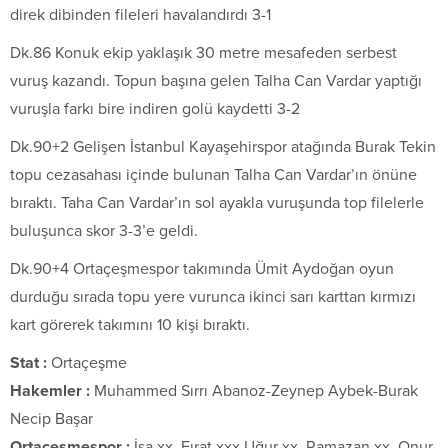
direk dibinden fileleri havalandırdı 3-1
Dk.86 Konuk ekip yaklaşık 30 metre mesafeden serbest
vuruş kazandı. Topun başına gelen Talha Can Vardar yaptığı
vuruşla farkı bire indiren golü kaydetti 3-2
Dk.90+2 Gelişen İstanbul Kayaşehirspor atağında Burak Tekin
topu cezasahası içinde bulunan Talha Can Vardar’ın önüne
bıraktı. Taha Can Vardar’ın sol ayakla vuruşunda top filelerle
buluşunca skor 3-3’e geldi.
Dk.90+4 Ortaçeşmespor takımında Ümit Aydoğan oyun
durduğu sırada topu yere vurunca ikinci sarı karttan kırmızı
kart görerek takımını 10 kişi bıraktı.
Stat :
Ortaçeşme
Hakemler :
Muhammed Sırrı Abanoz-Zeynep Aybek-Burak
Necip Başar
Ortaçeşmespor :
İsa xx, Fırat xxx Uğur xx, Ramazan xx, Onur