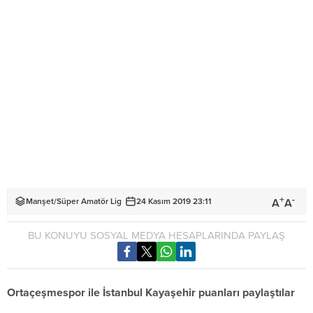
+
-
A
A
Manşet
/
Süper Amatör Lig
24 Kasım 2019 23:11
BU KONUYU SOSYAL MEDYA HESAPLARINDA PAYLAŞ
Ortaçeşmespor ile İstanbul Kayaşehir puanları paylaştılar