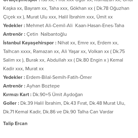
Kaşka xx, Bayram xx, Taha xxx, Gökhan xx ( Dk.78 Oğuzhan
Çiçek xx ), Murat Ulu xxx, Halil İbrahim xxx, Ümit xx
Yedekler :
Mehmet Ali-Cemil-Ali Kaan-Hasan-Enes-Taha
Antrenör :
Çetin Nalbantoğlu
İstanbul Kayaşehirspor :
Nihat xx, Emre xx, Erdem xx,
Talhcan xxxx, Ramazan xx, Ali Yaşar xx, Volkan xx ( Dk.75
Salim xx ), Burak xx, Abdullah xx ( Dk.80 Engin x ) Kemal
Kadir xxx, Murat xx
Yedekler :
Erdem-Bilal-Semih-Fatih-Ömer
Antrenör :
Ayhan Boztepe
Kırmızı Kart :
Dk.90+5 Ümit Aydoğan
Goller :
Dk.39 Halil İbrahim, Dk.43 Fırat, Dk.48 Murat Ulu,
Dk.71 Kemal Kadir, Dk.86 ve Dk.90 Talha Can Vardar
Talip Ercan