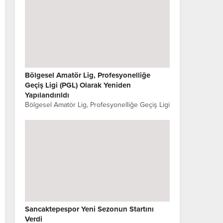
Bölgesel Amatör Lig, Profesyonelliğe
Geçiş Ligi (PGL) Olarak Yeniden
Yapılandırıldı
Bölgesel Amatör Lig, Profesyonelliğe Geçiş Ligi
(PGL) Olarak Yeniden Yapılandırıldı Türkiye
Futbol Federasyonu (TFF) tarafından, Bölgesel
Amatör Lig’in (BAL) adı Profesyonelliğe Geçiş
Ligi (PGL) olarak...
Sancaktepespor Yeni Sezonun Startını
Verdi