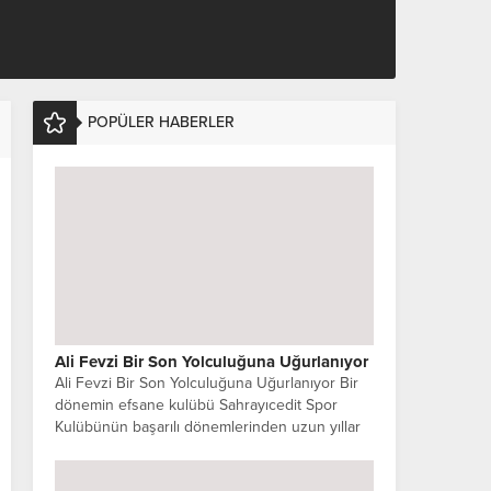
POPÜLER HABERLER
Ali Fevzi Bir Son Yolculuğuna Uğurlanıyor
Ali Fevzi Bir Son Yolculuğuna Uğurlanıyor Bir
dönemin efsane kulübü Sahrayıcedit Spor
Kulübünün başarılı dönemlerinden uzun yıllar
başkanlığını yürüten Ali Fevzi Bir vefat etti.
Kulübün...