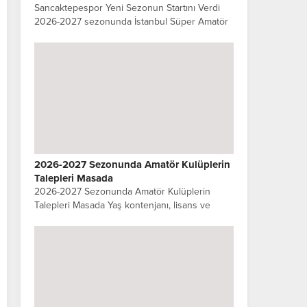
Sancaktepespor Yeni Sezonun Startını Verdi
2026-2027 sezonunda İstanbul Süper Amatör
Lig’de mücadele edecek olan Sancaktepespor,
yeni sezon hazırlıklarına Sarıgazi Stadı’nda
gerçekleştirdiği ilk antrenmanla başladı. Kulüp...
2026-2027 Sezonunda Amatör Kulüplerin
Talepleri Masada
2026-2027 Sezonunda Amatör Kulüplerin
Talepleri Masada Yaş kontenjanı, lisans ve
transfer bedelleri, tesis, ekonomik destek ve
altyapı… İstanbul amatör futbolu yeni sezonda
düzenleme bekliyor 2026-2027...