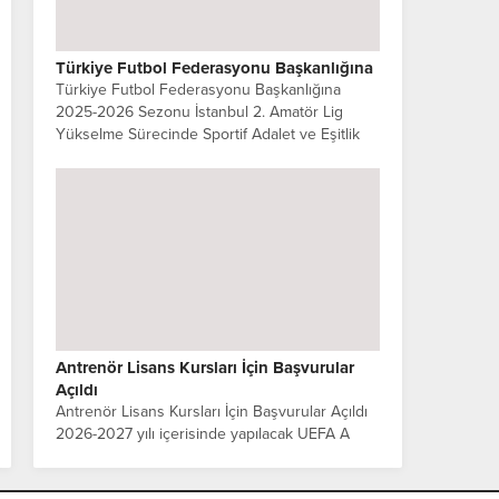
Türkiye Futbol Federasyonu Başkanlığına
Türkiye Futbol Federasyonu Başkanlığına
2025-2026 Sezonu İstanbul 2. Amatör Lig
Yükselme Sürecinde Sportif Adalet ve Eşitlik
İlkesinin Korunmasına İlişkin kulüpler ortak
açıklama yaptılar. Sayın Başkan,...
Antrenör Lisans Kursları İçin Başvurular
Açıldı
Antrenör Lisans Kursları İçin Başvurular Açıldı
2026-2027 yılı içerisinde yapılacak UEFA A
Lisans Antrenör, UEFA B Lisans Antrenör,
UEFA Elit Genç A Lisans, UEFA C...