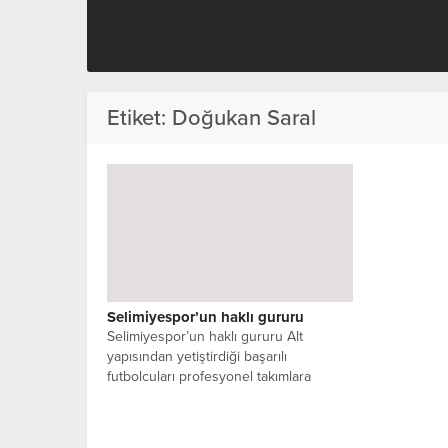
Etiket:
Doğukan Saral
Selimiyespor’un haklı gururu
Selimiyespor’un haklı gururu Alt
yapısından yetiştirdiği başarılı
futbolcuları profesyonel takımlara
vermesi ile tanınan altyapının öncü...