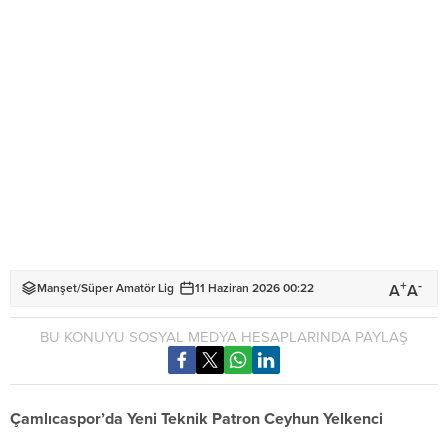
+
-
A
A
Manşet
/
Süper Amatör Lig
11 Haziran 2026 00:22
BU KONUYU SOSYAL MEDYA HESAPLARINDA PAYLAŞ
Çamlıcaspor’da Yeni Teknik Patron Ceyhun Yelkenci