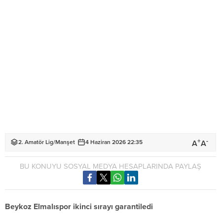
+
-
A
A
2. Amatör Lig
/
Manşet
4 Haziran 2026 22:35
BU KONUYU SOSYAL MEDYA HESAPLARINDA PAYLAŞ
Beykoz Elmalıspor ikinci sırayı garantiledi