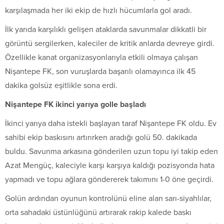
karşılaşmada her iki ekip de hızlı hücumlarla gol aradı.
İlk yarıda karşılıklı gelişen ataklarda savunmalar dikkatli bir
görüntü sergilerken, kaleciler de kritik anlarda devreye girdi.
Özellikle kanat organizasyonlarıyla etkili olmaya çalışan
Nişantepe FK, son vuruşlarda başarılı olamayınca ilk 45
dakika golsüz eşitlikle sona erdi.
Nişantepe FK ikinci yarıya golle başladı
İkinci yarıya daha istekli başlayan taraf Nişantepe FK oldu. Ev
sahibi ekip baskısını artırırken aradığı golü 50. dakikada
buldu. Savunma arkasına gönderilen uzun topu iyi takip eden
Azat Mengüç, kaleciyle karşı karşıya kaldığı pozisyonda hata
yapmadı ve topu ağlara göndererek takımını 1-0 öne geçirdi.
Golün ardından oyunun kontrolünü eline alan sarı-siyahlılar,
orta sahadaki üstünlüğünü artırarak rakip kalede baskı