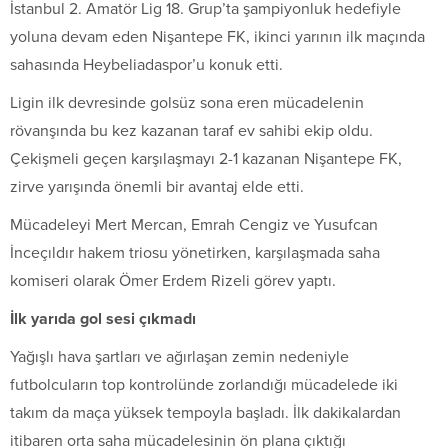
İstanbul 2. Amatör Lig 18. Grup’ta şampiyonluk hedefiyle
yoluna devam eden Nişantepe FK, ikinci yarının ilk maçında
sahasında Heybeliadaspor’u konuk etti.
Ligin ilk devresinde golsüz sona eren mücadelenin
rövanşında bu kez kazanan taraf ev sahibi ekip oldu.
Çekişmeli geçen karşılaşmayı 2-1 kazanan Nişantepe FK,
zirve yarışında önemli bir avantaj elde etti.
Mücadeleyi Mert Mercan, Emrah Cengiz ve Yusufcan
İnceçıldır hakem triosu yönetirken, karşılaşmada saha
komiseri olarak Ömer Erdem Rizeli görev yaptı.
İlk yarıda gol sesi çıkmadı
Yağışlı hava şartları ve ağırlaşan zemin nedeniyle
futbolcuların top kontrolünde zorlandığı mücadelede iki
takım da maça yüksek tempoyla başladı. İlk dakikalardan
itibaren orta saha mücadelesinin ön plana çıktığı