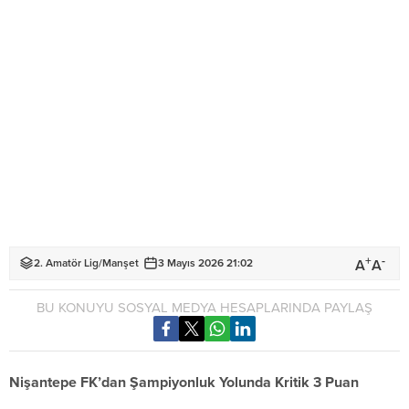
+
-
A
A
2. Amatör Lig
/
Manşet
3 Mayıs 2026 21:02
BU KONUYU SOSYAL MEDYA HESAPLARINDA PAYLAŞ
Nişantepe FK’dan Şampiyonluk Yolunda Kritik 3 Puan