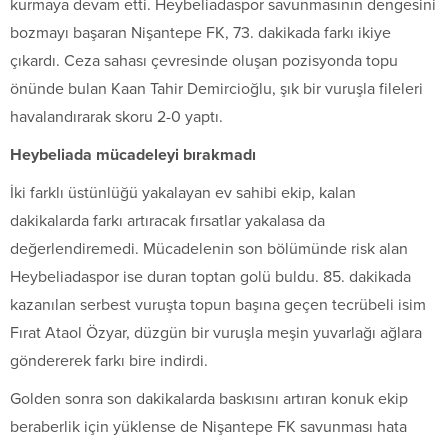
kurmaya devam etti. Heybeliadaspor savunmasının dengesini
bozmayı başaran Nişantepe FK, 73. dakikada farkı ikiye
çıkardı. Ceza sahası çevresinde oluşan pozisyonda topu
önünde bulan Kaan Tahir Demircioğlu, şık bir vuruşla fileleri
havalandırarak skoru 2-0 yaptı.
Heybeliada mücadeleyi bırakmadı
İki farklı üstünlüğü yakalayan ev sahibi ekip, kalan
dakikalarda farkı artıracak fırsatlar yakalasa da
değerlendiremedi. Mücadelenin son bölümünde risk alan
Heybeliadaspor ise duran toptan golü buldu. 85. dakikada
kazanılan serbest vuruşta topun başına geçen tecrübeli isim
Fırat Ataol Özyar, düzgün bir vuruşla meşin yuvarlağı ağlara
göndererek farkı bire indirdi.
Golden sonra son dakikalarda baskısını artıran konuk ekip
beraberlik için yüklense de Nişantepe FK savunması hata