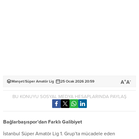
+
-
A
A
Manşet
/
Süper Amatör Lig
25 Ocak 2026 20:59
BU KONUYU SOSYAL MEDYA HESAPLARINDA PAYLAŞ
Bağlarbaşıspor’dan Farklı Galibiyet
İstanbul Süper Amatör Lig 1. Grup’ta mücadele eden