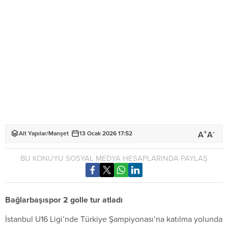
+
-
A
A
Alt Yapılar
/
Manşet
13 Ocak 2026 17:52
BU KONUYU SOSYAL MEDYA HESAPLARINDA PAYLAŞ
Bağlarbaşıspor 2 golle tur atladı
İstanbul U16 Ligi’nde Türkiye Şampiyonası’na katılma yolunda