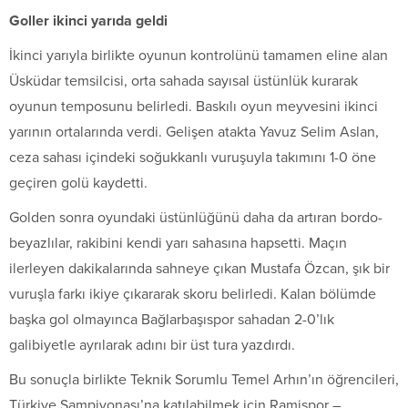
Goller ikinci yarıda geldi
İkinci yarıyla birlikte oyunun kontrolünü tamamen eline alan
Üsküdar temsilcisi, orta sahada sayısal üstünlük kurarak
oyunun temposunu belirledi. Baskılı oyun meyvesini ikinci
yarının ortalarında verdi. Gelişen atakta Yavuz Selim Aslan,
ceza sahası içindeki soğukkanlı vuruşuyla takımını 1-0 öne
geçiren golü kaydetti.
Golden sonra oyundaki üstünlüğünü daha da artıran bordo-
beyazlılar, rakibini kendi yarı sahasına hapsetti. Maçın
ilerleyen dakikalarında sahneye çıkan Mustafa Özcan, şık bir
vuruşla farkı ikiye çıkararak skoru belirledi. Kalan bölümde
başka gol olmayınca Bağlarbaşıspor sahadan 2-0’lık
galibiyetle ayrılarak adını bir üst tura yazdırdı.
Bu sonuçla birlikte Teknik Sorumlu Temel Arhın’ın öğrencileri,
Türkiye Şampiyonası’na katılabilmek için Ramispor –