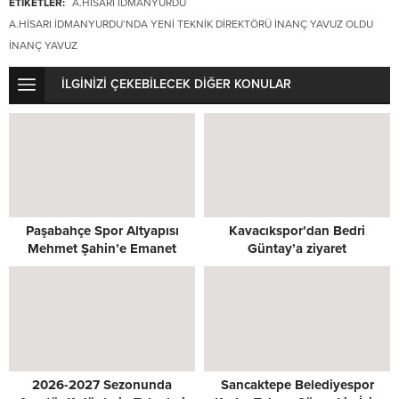
ETİKETLER:
A.HISARI İDMANYURDU
A.HISARI İDMANYURDU’NDA YENI TEKNIK DIREKTÖRÜ İNANÇ YAVUZ OLDU
İNANÇ YAVUZ
İLGİNİZİ ÇEKEBİLECEK DİĞER KONULAR
Paşabahçe Spor Altyapısı
Kavacıkspor’dan Bedri
Mehmet Şahin’e Emanet
Güntay’a ziyaret
2026-2027 Sezonunda
Sancaktepe Belediyespor