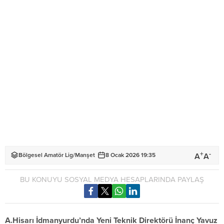
+
-
A
A
Bölgesel Amatör Lig
/
Manşet
8 Ocak 2026 19:35
BU KONUYU SOSYAL MEDYA HESAPLARINDA PAYLAŞ
A.Hisarı İdmanyurdu’nda Yeni Teknik Direktörü İnanç Yavuz