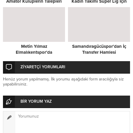
Amatör Kulüplerin Talepleri
Kadın Takımı Süper Lig İçin
Masada
Kenetlendi
Metin Yılmaz
Samandıragücüspor’dan İç
Elmalıkentspor’da
Transfer Hamlesi
ZİYARETÇİ YORUMLARI
Henüz yorum yapılmamış. İlk yorumu aşağıdaki form aracılığıyla siz
yapabilirsiniz.
BİR YORUM YAZ