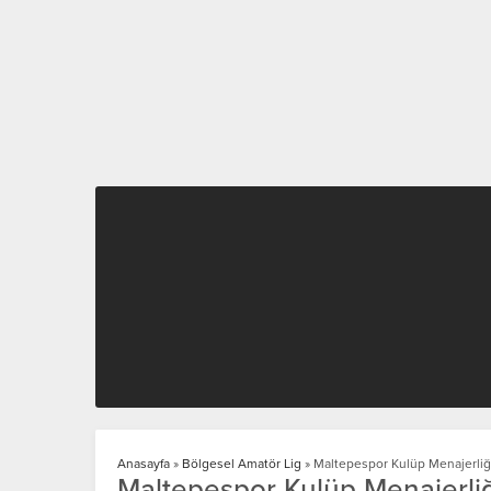
Anasayfa
»
Bölgesel Amatör Lig
»
Maltepespor Kulüp Menajerliği
Maltepespor Kulüp Menajerliğ