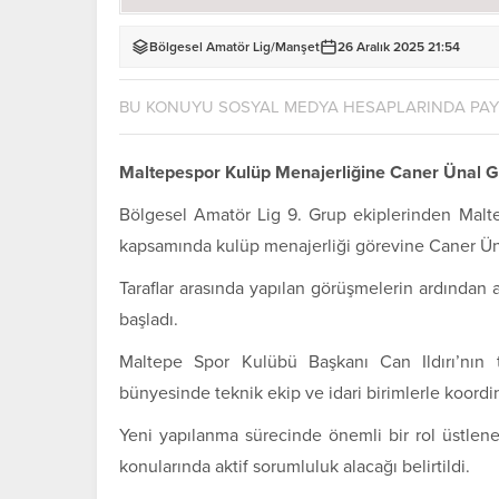
Bölgesel Amatör Lig
/
Manşet
26 Aralık 2025 21:54
BU KONUYU SOSYAL MEDYA HESAPLARINDA PA
Maltepespor Kulüp Menajerliğine Caner Ünal Ge
Bölgesel Amatör Lig 9. Grup ekiplerinden Malt
kapsamında kulüp menajerliği görevine Caner Ünal
Taraflar arasında yapılan görüşmelerin ardından
başladı.
Maltepe Spor Kulübü Başkanı Can Ildırı’nın 
bünyesinde teknik ekip ve idari birimlerle koordin
Yeni yapılanma sürecinde önemli bir rol üstlene
konularında aktif sorumluluk alacağı belirtildi.