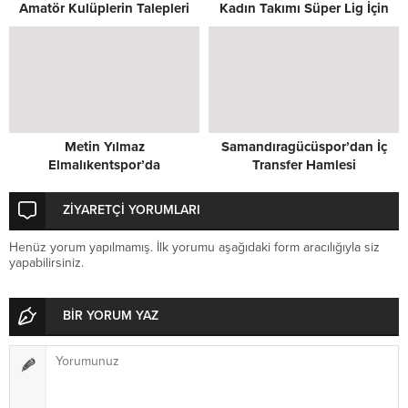
Amatör Kulüplerin Talepleri
Kadın Takımı Süper Lig İçin
Masada
Kenetlendi
Metin Yılmaz
Samandıragücüspor’dan İç
Elmalıkentspor’da
Transfer Hamlesi
ZİYARETÇİ YORUMLARI
Henüz yorum yapılmamış. İlk yorumu aşağıdaki form aracılığıyla siz
yapabilirsiniz.
BİR YORUM YAZ