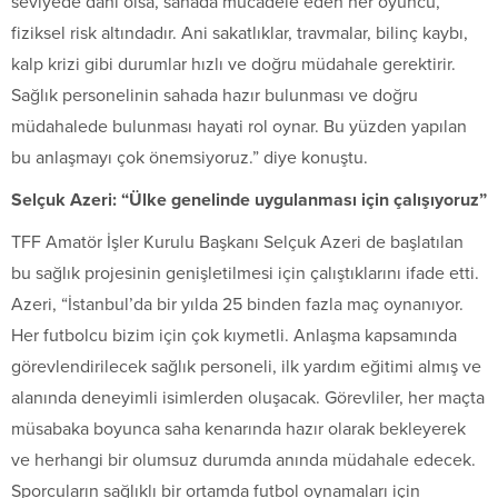
seviyede dahi olsa, sahada mücadele eden her oyuncu,
fiziksel risk altındadır. Ani sakatlıklar, travmalar, bilinç kaybı,
kalp krizi gibi durumlar hızlı ve doğru müdahale gerektirir.
Sağlık personelinin sahada hazır bulunması ve doğru
müdahalede bulunması hayati rol oynar. Bu yüzden yapılan
bu anlaşmayı çok önemsiyoruz.” diye konuştu.
Selçuk Azeri: “Ülke genelinde uygulanması için çalışıyoruz”
TFF Amatör İşler Kurulu Başkanı Selçuk Azeri de başlatılan
bu sağlık projesinin genişletilmesi için çalıştıklarını ifade etti.
Azeri, “İstanbul’da bir yılda 25 binden fazla maç oynanıyor.
Her futbolcu bizim için çok kıymetli. Anlaşma kapsamında
görevlendirilecek sağlık personeli, ilk yardım eğitimi almış ve
alanında deneyimli isimlerden oluşacak. Görevliler, her maçta
müsabaka boyunca saha kenarında hazır olarak bekleyerek
ve herhangi bir olumsuz durumda anında müdahale edecek.
Sporcuların sağlıklı bir ortamda futbol oynamaları için