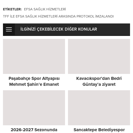
ETİKETLER:
EFSA SAĞLIK HIZMETLERI
TFF ILE EFSA SAĞLIK HIZMETLERI ARASINDA PROTOKOL İMZALANDI
İLGİNİZİ ÇEKEBİLECEK DİĞER KONULAR
Paşabahçe Spor Altyapısı
Kavacıkspor’dan Bedri
Mehmet Şahin’e Emanet
Güntay’a ziyaret
2026-2027 Sezonunda
Sancaktepe Belediyespor