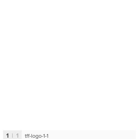
1
| 1
tff-logo-1-1