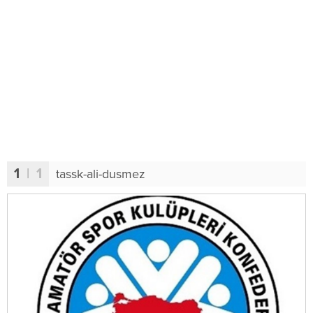
1
| 1
tassk-ali-dusmez