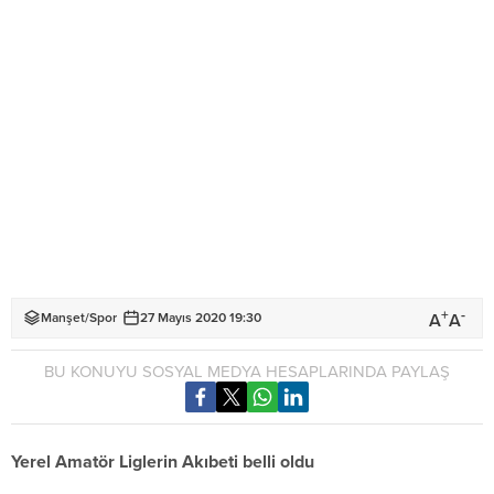
+
-
A
A
Manşet
/
Spor
27 Mayıs 2020 19:30
BU KONUYU SOSYAL MEDYA HESAPLARINDA PAYLAŞ
Yerel Amatör Liglerin Akıbeti belli oldu