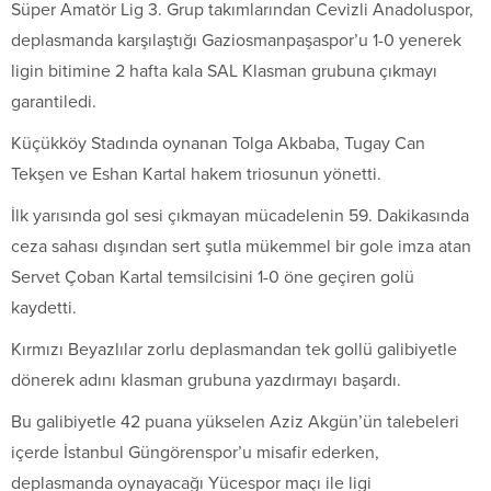
Süper Amatör Lig 3. Grup takımlarından Cevizli Anadoluspor,
deplasmanda karşılaştığı Gaziosmanpaşaspor’u 1-0 yenerek
ligin bitimine 2 hafta kala SAL Klasman grubuna çıkmayı
garantiledi.
Küçükköy Stadında oynanan Tolga Akbaba, Tugay Can
Tekşen ve Eshan Kartal hakem triosunun yönetti.
İlk yarısında gol sesi çıkmayan mücadelenin 59. Dakikasında
ceza sahası dışından sert şutla mükemmel bir gole imza atan
Servet Çoban Kartal temsilcisini 1-0 öne geçiren golü
kaydetti.
Kırmızı Beyazlılar zorlu deplasmandan tek gollü galibiyetle
dönerek adını klasman grubuna yazdırmayı başardı.
Bu galibiyetle 42 puana yükselen Aziz Akgün’ün talebeleri
içerde İstanbul Güngörenspor’u misafir ederken,
deplasmanda oynayacağı Yücespor maçı ile ligi