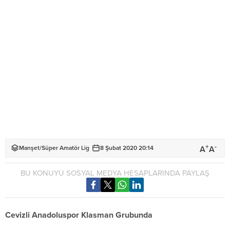
+
-
A
A
Manşet
/
Süper Amatör Lig
8 Şubat 2020 20:14
BU KONUYU SOSYAL MEDYA HESAPLARINDA PAYLAŞ
Cevizli Anadoluspor Klasman Grubunda