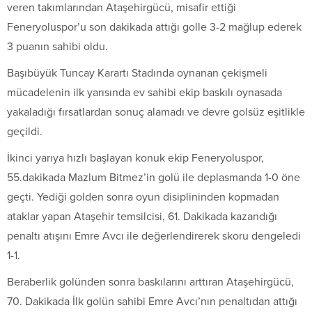
veren takımlarından Ataşehirgücü, misafir ettiği
Feneryoluspor’u son dakikada attığı golle 3-2 mağlup ederek
3 puanın sahibi oldu.
Başıbüyük Tuncay Karartı Stadında oynanan çekişmeli
mücadelenin ilk yarısında ev sahibi ekip baskılı oynasada
yakaladığı fırsatlardan sonuç alamadı ve devre golsüz eşitlikle
geçildi.
İkinci yarıya hızlı başlayan konuk ekip Feneryoluspor,
55.dakikada Mazlum Bitmez’in golü ile deplasmanda 1-0 öne
geçti. Yediği golden sonra oyun disiplininden kopmadan
ataklar yapan Ataşehir temsilcisi, 61. Dakikada kazandığı
penaltı atışını Emre Avcı ile değerlendirerek skoru dengeledi
1-1.
Beraberlik golünden sonra baskılarını arttıran Ataşehirgücü,
70. Dakikada İlk golün sahibi Emre Avcı’nın penaltıdan attığı