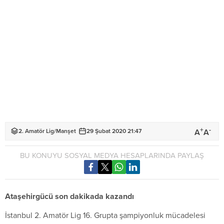
+
-
A
A
2. Amatör Lig
/
Manşet
29 Şubat 2020 21:47
BU KONUYU SOSYAL MEDYA HESAPLARINDA PAYLAŞ
Ataşehirgücü son dakikada kazandı
İstanbul 2. Amatör Lig 16. Grupta şampiyonluk mücadelesi