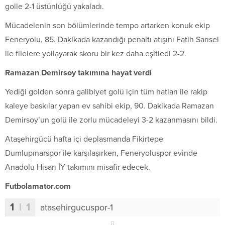
golle 2-1 üstünlüğü yakaladı.
Mücadelenin son bölümlerinde tempo artarken konuk ekip
Feneryolu, 85. Dakikada kazandığı penaltı atışını Fatih Sarısel
ile filelere yollayarak skoru bir kez daha eşitledi 2-2.
Ramazan Demirsoy takımına hayat verdi
Yediği golden sonra galibiyet golü için tüm hatları ile rakip
kaleye baskılar yapan ev sahibi ekip, 90. Dakikada Ramazan
Demirsoy’un golü ile zorlu mücadeleyi 3-2 kazanmasını bildi.
Ataşehirgücü hafta içi deplasmanda Fikirtepe
Dumlupınarspor ile karşılaşırken, Feneryoluspor evinde
Anadolu Hisarı İY takımını misafir edecek.
Futbolamator.com
1
| 1
atasehirgucuspor-1