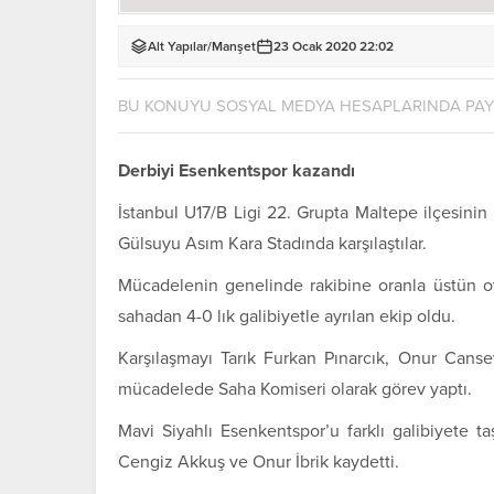
Alt Yapılar
/
Manşet
23 Ocak 2020 22:02
BU KONUYU SOSYAL MEDYA HESAPLARINDA PA
Derbiyi Esenkentspor kazandı
İstanbul U17/B Ligi 22. Grupta Maltepe ilçesinin
Gülsuyu Asım Kara Stadında karşılaştılar.
Mücadelenin genelinde rakibine oranla üstün oy
sahadan 4-0 lık galibiyetle ayrılan ekip oldu.
Karşılaşmayı Tarık Furkan Pınarcık, Onur Cans
mücadelede Saha Komiseri olarak görev yaptı.
Mavi Siyahlı Esenkentspor’u farklı galibiyete t
Cengiz Akkuş ve Onur İbrik kaydetti.