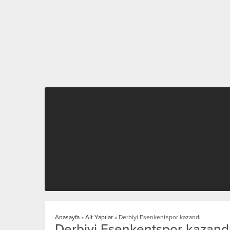
Anasayfa
»
Alt Yapılar
»
Derbiyi Esenkentspor kazandı
Derbiyi Esenkentspor kazand