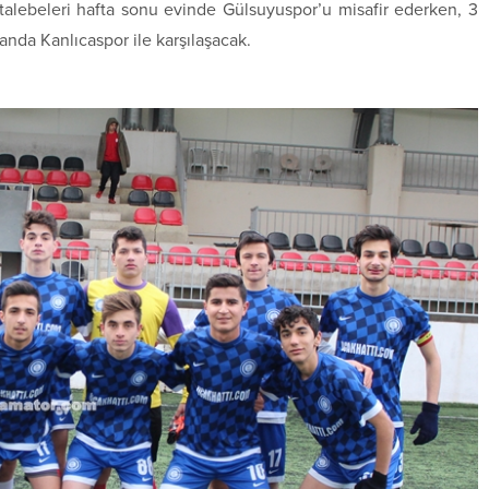
talebeleri hafta sonu evinde Gülsuyuspor’u misafir ederken, 3
da Kanlıcaspor ile karşılaşacak.