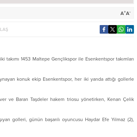
+
-
A
A
YLAŞ
 iki takımı 1453 Maltepe Gençlikspor ile Esenkentspor takımları
nayan konuk ekip Esenkentspor, her iki yarıda attığı gollerle
ever ve Baran Taşdeler hakem triosu yönetirken, Kenan Çelik
aşıyan golleri, günün başarılı oyuncusu Haydar Efe Yılmaz (2),