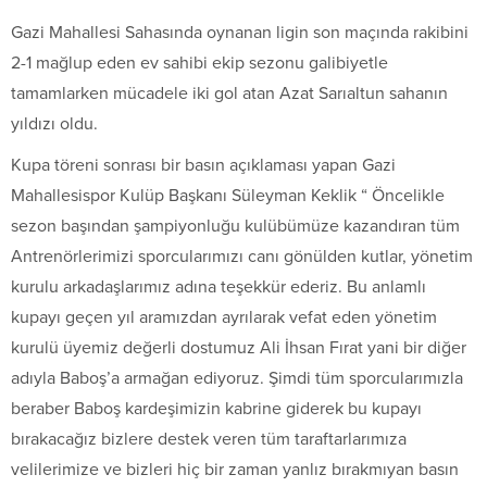
Gazi Mahallesi Sahasında oynanan ligin son maçında rakibini
2-1 mağlup eden ev sahibi ekip sezonu galibiyetle
tamamlarken mücadele iki gol atan Azat Sarıaltun sahanın
yıldızı oldu.
Kupa töreni sonrası bir basın açıklaması yapan Gazi
Mahallesispor Kulüp Başkanı Süleyman Keklik “ Öncelikle
sezon başından şampiyonluğu kulübümüze kazandıran tüm
Antrenörlerimizi sporcularımızı canı gönülden kutlar, yönetim
kurulu arkadaşlarımız adına teşekkür ederiz. Bu anlamlı
kupayı geçen yıl aramızdan ayrılarak vefat eden yönetim
kurulü üyemiz değerli dostumuz Ali İhsan Fırat yani bir diğer
adıyla Baboş’a armağan ediyoruz. Şimdi tüm sporcularımızla
beraber Baboş kardeşimizin kabrine giderek bu kupayı
bırakacağız bizlere destek veren tüm taraftarlarımıza
velilerimize ve bizleri hiç bir zaman yanlız bırakmıyan basın