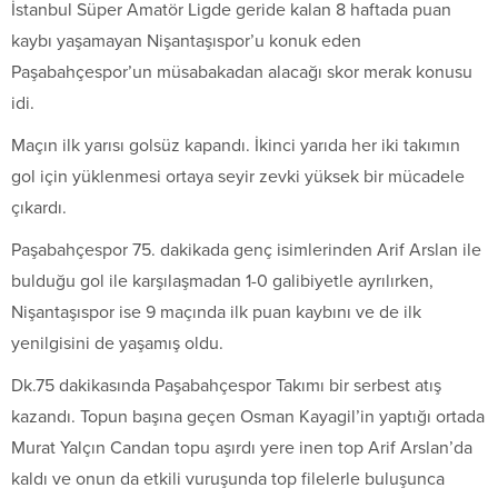
İstanbul Süper Amatör Ligde geride kalan 8 haftada puan
kaybı yaşamayan Nişantaşıspor’u konuk eden
Paşabahçespor’un müsabakadan alacağı skor merak konusu
idi.
Maçın ilk yarısı golsüz kapandı. İkinci yarıda her iki takımın
gol için yüklenmesi ortaya seyir zevki yüksek bir mücadele
çıkardı.
Paşabahçespor 75. dakikada genç isimlerinden Arif Arslan ile
bulduğu gol ile karşılaşmadan 1-0 galibiyetle ayrılırken,
Nişantaşıspor ise 9 maçında ilk puan kaybını ve de ilk
yenilgisini de yaşamış oldu.
Dk.75 dakikasında Paşabahçespor Takımı bir serbest atış
kazandı. Topun başına geçen Osman Kayagil’in yaptığı ortada
Murat Yalçın Candan topu aşırdı yere inen top Arif Arslan’da
kaldı ve onun da etkili vuruşunda top filelerle buluşunca