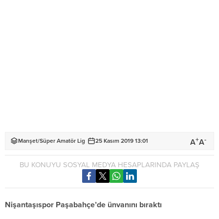
+
-
A
A
Manşet
/
Süper Amatör Lig
25 Kasım 2019 13:01
BU KONUYU SOSYAL MEDYA HESAPLARINDA PAYLAŞ
Nişantaşıspor Paşabahçe’de ünvanını bıraktı