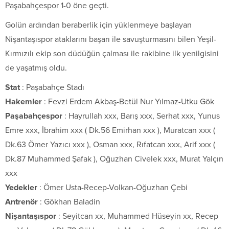
Paşabahçespor 1-0 öne geçti.
Golün ardından beraberlik için yüklenmeye başlayan
Nişantaşıspor ataklarını başarı ile savuşturmasını bilen Yeşil-
Kırmızılı ekip son düdüğün çalması ile rakibine ilk yenilgisini
de yaşatmış oldu.
Stat
: Paşabahçe Stadı
Hakemler
: Fevzi Erdem Akbaş-Betül Nur Yılmaz-Utku Gök
Paşabahçespor
: Hayrullah xxx, Barış xxx, Serhat xxx, Yunus
Emre xxx, İbrahim xxx ( Dk.56 Emirhan xxx ), Muratcan xxx (
Dk.63 Ömer Yazıcı xxx ), Osman xxx, Rıfatcan xxx, Arif xxx (
Dk.87 Muhammed Şafak ), Oğuzhan Civelek xxx, Murat Yalçın
xxx
Yedekler
: Ömer Usta-Recep-Volkan-Oğuzhan Çebi
Antrenör
: Gökhan Baladin
Nişantaşıspor
: Seyitcan xx, Muhammed Hüseyin xx, Recep