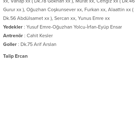
xx, Vahap xx ( Dk.78 Gökhan xx ), Murat xx, Cengiz xx ( Dk.46
Gurur xx ), Oğuzhan Coşkunsever xx, Furkan xx, Alaattin xx (
Dk.56 Abdülsamet xx ), Sercan xx, Yunus Emre xx
Yedekler
: Yusuf Emre-Oğuzhan Yolcu-İrfan-Eyüp Ensar
Antrenör
: Cahit Kesler
Goller
: Dk.75 Arif Arslan
Talip Ercan