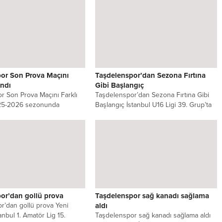
..
or Son Prova Maçını
Taşdelenspor’dan Sezona Fırtına
andı
Gibi Başlangıç
r Son Prova Maçını Farklı
Taşdelenspor’dan Sezona Fırtına Gibi
25-2026 sezonunda
Başlangıç İstanbul U16 Ligi 39. Grup’ta
Amatör Lig 15. Grup’ta
mücadele eden ve sezona
şampiyonluk...
or’dan gollü prova
Taşdelenspor sağ kanadı sağlama
r’dan gollü prova Yeni
aldı
nbul 1. Amatör Lig 15.
Taşdelenspor sağ kanadı sağlama aldı