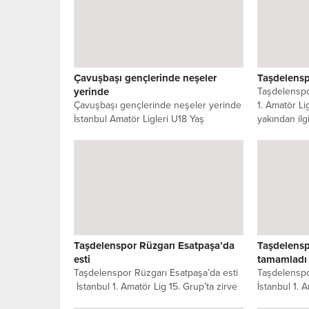
Çavuşbaşı gençlerinde neşeler
Taşdelensp
yerinde
Taşdelenspor
Çavuşbaşı gençlerinde neşeler yerinde
1. Amatör Lig
İstanbul Amatör Ligleri U18 Yaş
yakından ilg
Kategorisi 31.Grubunda sezonun ikinci
hafta karşılaşmaları...
Taşdelenspor Rüzgarı Esatpaşa’da
Taşdelenspo
esti
tamamladı
Taşdelenspor Rüzgarı Esatpaşa’da esti
Taşdelenspor
İstanbul 1. Amatör Lig 15. Grup’ta zirve
İstanbul 1. A
iddiasını sürdüren Taşdelenspor,
haftayı depl