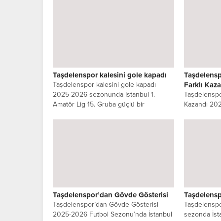
deplasmanda...
tamamlayan.
Taşdelenspor kalesini gole kapadı
Taşdelensp
Taşdelenspor kalesini gole kapadı
Farklı Kaz
2025-2026 sezonunda İstanbul 1.
Taşdelenspo
Amatör Lig 15. Gruba güçlü bir
Kazandı 20
kadroyla...
İstanbul 1. 
mücadele...
Taşdelenspor’dan Gövde Gösterisi
Taşdelensp
Taşdelenspor’dan Gövde Gösterisi
Taşdelenspo
2025-2026 Futbol Sezonu’nda İstanbul
sezonda İsta