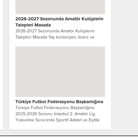
2026-2027 Sezonunda Amatör Kulüplerin
Talepleri Masada
2026-2027 Sezonunda Amatör Kulüplerin
Talepleri Masada Yaş kontenjanı, lisans ve
transfer bedelleri, tesis, ekonomik destek ve
altyapı… İstanbul amatör futbolu yeni sezonda
düzenleme bekliyor 2026-2027...
Türkiye Futbol Federasyonu Başkanlığına
Türkiye Futbol Federasyonu Başkanlığına
2025-2026 Sezonu İstanbul 2. Amatör Lig
Yükselme Sürecinde Sportif Adalet ve Eşitlik
İlkesinin Korunmasına İlişkin kulüpler ortak
açıklama yaptılar. Sayın Başkan,...