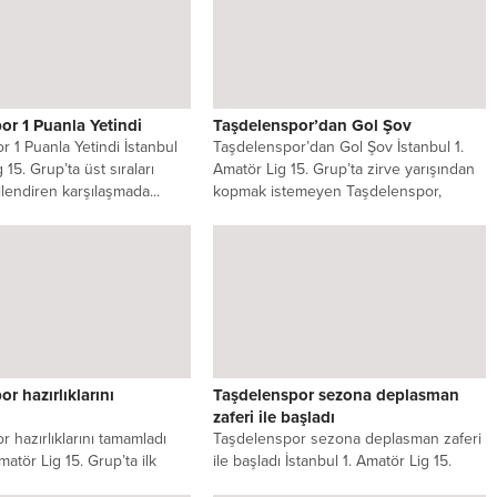
or 1 Puanla Yetindi
Taşdelenspor’dan Gol Şov
 1 Puanla Yetindi İstanbul
Taşdelenspor’dan Gol Şov İstanbul 1.
 15. Grup’ta üst sıraları
Amatör Lig 15. Grup’ta zirve yarışından
ilendiren karşılaşmada...
kopmak istemeyen Taşdelenspor,
sahasında...
r hazırlıklarını
Taşdelenspor sezona deplasman
zaferi ile başladı
 hazırlıklarını tamamladı
Taşdelenspor sezona deplasman zaferi
matör Lig 15. Grup’ta ilk
ile başladı İstanbul 1. Amatör Lig 15.
asman galibiyeti ile
Grup’ta şampiyonluk hedefiyle sezona...