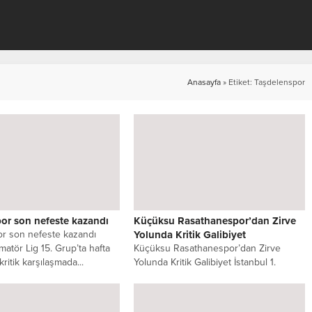
Anasayfa
»
Etiket: Taşdelenspor
or son nefeste kazandı
Küçüksu Rasathanespor’dan Zirve
r son nefeste kazandı
Yolunda Kritik Galibiyet
Amatör Lig 15. Grup’ta hafta
Küçüksu Rasathanespor’dan Zirve
ritik karşılaşmada...
Yolunda Kritik Galibiyet İstanbul 1.
Amatör Lig 15. Grup’ta zirve yarışını
yakından...