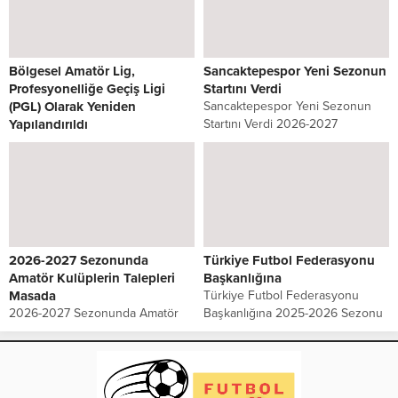
başkanlığını yürüten Ali Fevzi Bir
futbol sezonunda amatör liglerde
vefat etti. Kulübün...
uygulanacak usul ve esaslar ile
yaş uygunluk kriterlerini...
Bölgesel Amatör Lig,
Sancaktepespor Yeni Sezonun
Profesyonelliğe Geçiş Ligi
Startını Verdi
(PGL) Olarak Yeniden
Sancaktepespor Yeni Sezonun
Yapılandırıldı
Startını Verdi 2026-2027
Bölgesel Amatör Lig,
sezonunda İstanbul Süper
Profesyonelliğe Geçiş Ligi (PGL)
Amatör Lig’de mücadele edecek
Olarak Yeniden Yapılandırıldı
olan Sancaktepespor, yeni sezon
Türkiye Futbol Federasyonu (TFF)
hazırlıklarına Sarıgazi Stadı’nda
tarafından, Bölgesel Amatör Lig’in
gerçekleştirdiği ilk antrenmanla
(BAL) adı Profesyonelliğe Geçiş
başladı. Kulüp...
Ligi (PGL) olarak...
2026-2027 Sezonunda
Türkiye Futbol Federasyonu
Amatör Kulüplerin Talepleri
Başkanlığına
Masada
Türkiye Futbol Federasyonu
2026-2027 Sezonunda Amatör
Başkanlığına 2025-2026 Sezonu
Kulüplerin Talepleri Masada Yaş
İstanbul 2. Amatör Lig Yükselme
kontenjanı, lisans ve transfer
Sürecinde Sportif Adalet ve Eşitlik
bedelleri, tesis, ekonomik destek
İlkesinin Korunmasına İlişkin
ve altyapı… İstanbul amatör
kulüpler ortak açıklama yaptılar.