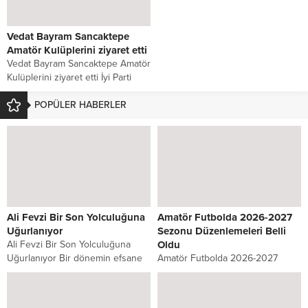
Vedat Bayram Sancaktepe
Amatör Kulüplerini ziyaret etti
Vedat Bayram Sancaktepe Amatör
Kulüplerini ziyaret etti İyi Parti
İstanbul 1.Bölge Milletvekili adayı
Vedat Bayram...
POPÜLER HABERLER
Ali Fevzi Bir Son Yolculuğuna
Amatör Futbolda 2026-2027
Uğurlanıyor
Sezonu Düzenlemeleri Belli
Ali Fevzi Bir Son Yolculuğuna
Oldu
Uğurlanıyor Bir dönemin efsane
Amatör Futbolda 2026-2027
kulübü Sahrayıcedit Spor
Sezonu Düzenlemeleri Belli Oldu
Kulübünün başarılı
Türkiye Futbol Federasyonu
dönemlerinden uzun yıllar
Yönetim Kurulu, 2026-2027