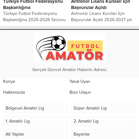
Türkiye Futbol Federasyonu
Antrenör Lisans Kursları İçin
Başkanlığına
Başvurular Açıldı
Türkiye Futbol Federasyonu
Antrenör Lisans Kursları İçin
Başkanlığına 2025-2026 Sezonu
Başvurular Açıldı 2026-2027 yılı
İstanbul 2. Amatör Lig Yükselme
içerisinde yapılacak UEFA A
Sürecinde Sportif Adalet ve Eşitlik
Lisans Antrenör, UEFA B Lisans
İlkesinin Korunmasına İlişkin
Antrenör, UEFA Elit Genç A
kulüpler ortak açıklama yaptılar.
Lisans, UEFA C...
Sayın Başkan,...
Gerçek Güncel Amatör Haberin Adresi.
Künye
Yasal Uyarı
Hakkımızda
Bize Ulaşın
Bölgesel Amatör Lig
Süper Amatör Lig
1. Amatör Lig
2. Amatör Lig
Alt Yapılar
Bayanlar