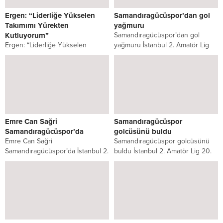
Ergen: “Liderliğe Yükselen
Samandıragücüspor’dan gol
Takımımı Yürekten
yağmuru
Kutluyorum”
Samandıragücüspor’dan gol
Ergen: “Liderliğe Yükselen
yağmuru İstanbul 2. Amatör Lig
Takımımı Yürekten Kutluyorum”
20. Grup’ta mücadele eden
Samandıragücüspor Teknik
Samandıragücüspor, sahasında
Sorumlusu Lokman Ergen,
konuk ettiği...
takımının Tuçspor’u 4-0 yenerek...
Emre Can Sağri
Samandıragücüspor
Samandıragücüspor’da
golcüsünü buldu
Emre Can Sağri
Samandıragücüspor golcüsünü
Samandıragücüspor’da İstanbul 2.
buldu İstanbul 2. Amatör Lig 20.
Amatör Lig 20. Grubun
Grup takımlarından
şampiyonluk hedefi olan
Samandıragücü spor, forvet
takımlarından
hattına Onur...
Samandıragücüspor,...