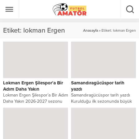
Etiket:
lokman Ergen
Anasayfa
»
Etiket: lokman Ergen
Lokman Ergen Şilespor’a Bir
Samandıragücüspor tarih
Adım Daha Yakın
yazdı
Lokman Ergen Şilespor’a Bir Adım
Samandıragücüspor tarih yazdı
Daha Yakın 2026-2027 sezonu
Kurulduğu ilk sezonunda büyük
öncesinde İstanbul Süper Amatör
bir çıkış yakalayan
Lig’inde teknik...
Samandıragücüspor, İstanbul 2.
Amatör Lig...