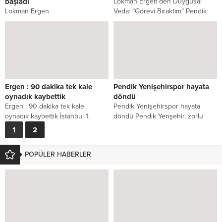
başladı
Lokman Ergen’den Duygusal
Lokman Ergen
Veda: “Görevi Bıraktım” Pendik
Samandıragücü’nde göreve
Yenişehir Gençlikspor’un A takım
başladı İstanbul 2. Amatör Ligin
Teknik Sorumlusu olarak görev...
yeni takımlarından
Samandıragücüspor, şampiyonluk
hedeflediği 2024-2025...
Ergen : 90 dakika tek kale
Pendik Yenişehirspor hayata
oynadık kaybettik
döndü
Ergen : 90 dakika tek kale
Pendik Yenişehirspor hayata
oynadık kaybettik İstanbul 1.
döndü Pendik Yenşehir, zorlu
Amatör Lig 14. Grup
Beykoz deplasmanında gösterdiği
1
2
takımlarından...
azimle lige tutunmayı başardı!
Takım,...
POPÜLER HABERLER