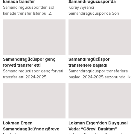
kanada transfer
Samandıragücüspor’da
Samandıragücüspor’dan sol
Koray Ayrancı
kanada transfer İstanbul 2.
Samandıragücüspor’da Son
Amatör Lig 20. Grupta mücadele
olarak Sancaktepe Belediyespor
edecek olan Samandıragücüspor
forması ile başarılı maçlara imza
22...
atan orta saha...
Samandıragücüspor genç
Samandıragücüspor
forveti transfer etti
transferlere başladı
Samandıragücüspor genç forveti
Samandıragücüspor transferlere
transfer etti 2024-2025
başladı 2024-2025 sezonunda ilk
sezonuna şampiyonluk hedefi ile
olarak Teknik Sorumlu olarak
başlayan 2. Amatör Lig 20....
Lokman Ergen ile anlaşan
İstanbul...
Lokman Ergen
Lokman Ergen’den Duygusal
Samandıragücü’nde göreve
Veda: “Görevi Bıraktım”