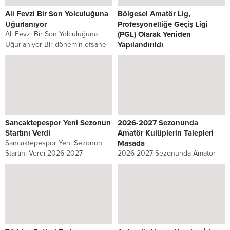
Ali Fevzi Bir Son Yolculuğuna
Bölgesel Amatör Lig,
Uğurlanıyor
Profesyonelliğe Geçiş Ligi
Ali Fevzi Bir Son Yolculuğuna
(PGL) Olarak Yeniden
Uğurlanıyor Bir dönemin efsane
Yapılandırıldı
kulübü Sahrayıcedit Spor
Bölgesel Amatör Lig,
Kulübünün başarılı
Profesyonelliğe Geçiş Ligi (PGL)
dönemlerinden uzun yıllar
Olarak Yeniden Yapılandırıldı
başkanlığını yürüten Ali Fevzi Bir
Türkiye Futbol Federasyonu (TFF)
vefat etti. Kulübün...
tarafından, Bölgesel Amatör Lig’in
(BAL) adı Profesyonelliğe Geçiş
Ligi (PGL) olarak...
Sancaktepespor Yeni Sezonun
2026-2027 Sezonunda
Startını Verdi
Amatör Kulüplerin Talepleri
Sancaktepespor Yeni Sezonun
Masada
Startını Verdi 2026-2027
2026-2027 Sezonunda Amatör
sezonunda İstanbul Süper
Kulüplerin Talepleri Masada Yaş
Amatör Lig’de mücadele edecek
kontenjanı, lisans ve transfer
olan Sancaktepespor, yeni sezon
bedelleri, tesis, ekonomik destek
hazırlıklarına Sarıgazi Stadı’nda
ve altyapı… İstanbul amatör
gerçekleştirdiği ilk antrenmanla
futbolu yeni sezonda düzenleme
başladı. Kulüp...
bekliyor 2026-2027...