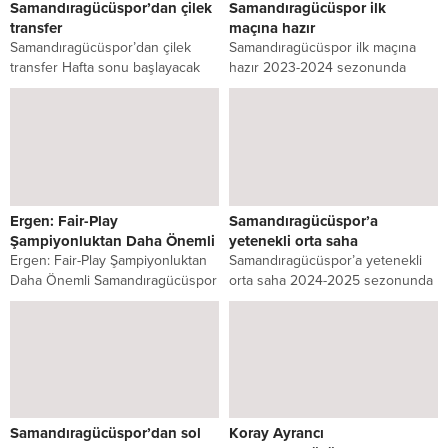
Samandıragücüspor’dan çilek
Samandıragücüspor ilk
transfer
maçına hazır
Samandıragücüspor’dan çilek
Samandıragücüspor ilk maçına
transfer Hafta sonu başlayacak
hazır 2023-2024 sezonunda
olan İstanbul 2.Amatör Lige iddialı
İstanbul 2. Amatör Lig 20. Grupta
hazırlanan takımlardan
mücadele edecek olan...
Samandıragücüspor, flaş...
Ergen: Fair-Play
Samandıragücüspor’a
Şampiyonluktan Daha Önemli
yetenekli orta saha
Ergen: Fair-Play Şampiyonluktan
Samandıragücüspor’a yetenekli
Daha Önemli Samandıragücüspor
orta saha 2024-2025 sezonunda
Teknik Sorumlusu Lokman Ergen,
şampiyonluk hedefleyen 2.
2024-2025 sezonu öncesinde
Amatör Lig 20. Grup
takımının hedefleri...
takımlarından
Samandıragücüspor,...
Samandıragücüspor’dan sol
Koray Ayrancı