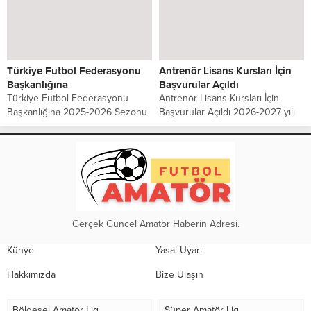
olan Sancaktepespor, yeni sezon
bedelleri, tesis, ekonomik destek
hazırlıklarına Sarıgazi Stadı’nda
ve altyapı… İstanbul amatör
gerçekleştirdiği ilk antrenmanla
futbolu yeni sezonda düzenleme
başladı. Kulüp...
bekliyor 2026-2027...
Türkiye Futbol Federasyonu
Antrenör Lisans Kursları İçin
Başkanlığına
Başvurular Açıldı
Türkiye Futbol Federasyonu
Antrenör Lisans Kursları İçin
Başkanlığına 2025-2026 Sezonu
Başvurular Açıldı 2026-2027 yılı
İstanbul 2. Amatör Lig Yükselme
içerisinde yapılacak UEFA A
Sürecinde Sportif Adalet ve Eşitlik
Lisans Antrenör, UEFA B Lisans
İlkesinin Korunmasına İlişkin
Antrenör, UEFA Elit Genç A
kulüpler ortak açıklama yaptılar.
Lisans, UEFA C...
Sayın Başkan,...
Gerçek Güncel Amatör Haberin Adresi.
Künye
Yasal Uyarı
Hakkımızda
Bize Ulaşın
Bölgesel Amatör Lig
Süper Amatör Lig