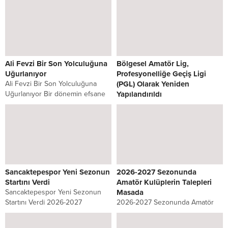
Ali Fevzi Bir Son Yolculuğuna
Bölgesel Amatör Lig,
Uğurlanıyor
Profesyonelliğe Geçiş Ligi
Ali Fevzi Bir Son Yolculuğuna
(PGL) Olarak Yeniden
Uğurlanıyor Bir dönemin efsane
Yapılandırıldı
kulübü Sahrayıcedit Spor
Bölgesel Amatör Lig,
Kulübünün başarılı
Profesyonelliğe Geçiş Ligi (PGL)
dönemlerinden uzun yıllar
Olarak Yeniden Yapılandırıldı
başkanlığını yürüten Ali Fevzi Bir
Türkiye Futbol Federasyonu (TFF)
vefat etti. Kulübün...
tarafından, Bölgesel Amatör Lig’in
(BAL) adı Profesyonelliğe Geçiş
Ligi (PGL) olarak...
Sancaktepespor Yeni Sezonun
2026-2027 Sezonunda
Startını Verdi
Amatör Kulüplerin Talepleri
Sancaktepespor Yeni Sezonun
Masada
Startını Verdi 2026-2027
2026-2027 Sezonunda Amatör
sezonunda İstanbul Süper
Kulüplerin Talepleri Masada Yaş
Amatör Lig’de mücadele edecek
kontenjanı, lisans ve transfer