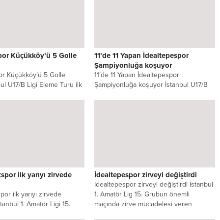
por Küçükköy’ü 5 Golle
11’de 11 Yapan İdealtepespor
Şampiyonluğa koşuyor
or Küçükköy’ü 5 Golle
11’de 11 Yapan İdealtepespor
bul U17/B Ligi Eleme Turu ilk
Şampiyonluğa koşuyor İstanbul U17/B
altepespor, Çayırbaşı
Ligi 27. Grup’ta mücadele eden
İdealtepespor, sezon...
por ilk yarıyı zirvede
İdealtepespor zirveyi değiştirdi
İdealtepespor zirveyi değiştirdi İstanbul
or ilk yarıyı zirvede
1. Amatör Lig 15. Grubun önemli
tanbul 1. Amatör Ligi 15.
maçında zirve mücadelesi veren
Kuzguncukspor, ilk yarının...
İdealtepespor...