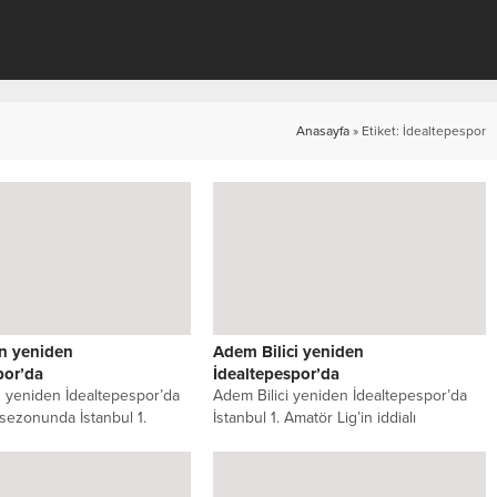
Anasayfa
»
Etiket: İdealtepespor
n yeniden
Adem Bilici yeniden
por’da
İdealtepespor’da
yeniden İdealtepespor’da
Adem Bilici yeniden İdealtepespor’da
ezonunda İstanbul 1.
İstanbul 1. Amatör Lig’in iddialı
de şampiyonluk hedefiyle
ekiplerinden İdealtepespor, 2025-2026
dealtepespor,...
sezonu öncesi transfer...