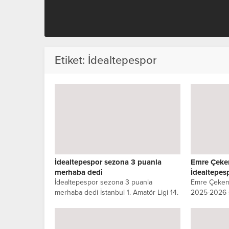
Etiket:
İdealtepespor
İdealtepespor sezona 3 puanla
Emre Çeke
merhaba dedi
İdealtepes
İdealtepespor sezona 3 puanla
Emre Çeken 
merhaba dedi İstanbul 1. Amatör Ligi 14.
2025-2026 s
Grup’ta şampiyonluk hedefiyle sezona...
Amatör Lig’
yola çıkan İ