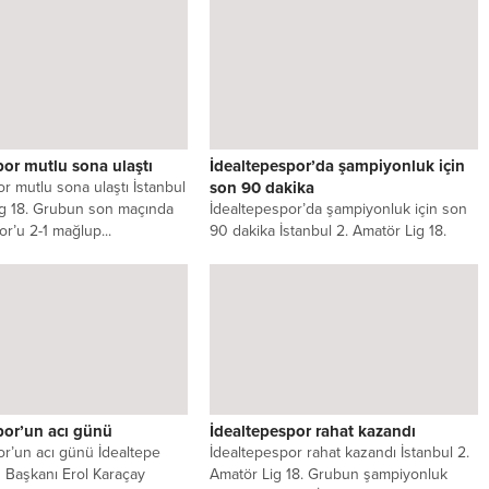
por mutlu sona ulaştı
İdealtepespor’da şampiyonluk için
r mutlu sona ulaştı İstanbul
son 90 dakika
ig 18. Grubun son maçında
İdealtepespor’da şampiyonluk için son
r’u 2-1 mağlup...
90 dakika İstanbul 2. Amatör Lig 18.
Grubun önemli maçında, deplasmanda...
por’un acı günü
İdealtepespor rahat kazandı
or’un acı günü İdealtepe
İdealtepespor rahat kazandı İstanbul 2.
 Başkanı Erol Karaçay
Amatör Lig 18. Grubun şampiyonluk