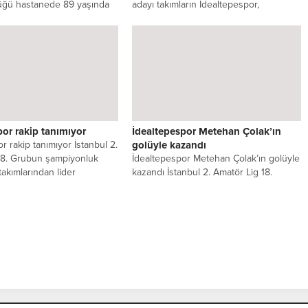
üğü hastanede 89 yaşında
adayı takımların İdealtepespor,
sahasında Üsküdar...
por rakip tanımıyor
İdealtepespor Metehan Çolak’ın
r rakip tanımıyor İstanbul 2.
golüyle kazandı
18. Grubun şampiyonluk
İdealtepespor Metehan Çolak’ın golüyle
takımlarından lider
kazandı İstanbul 2. Amatör Lig 18.
,...
Grup’ta mücadele eden lider
İdealtepespor,...