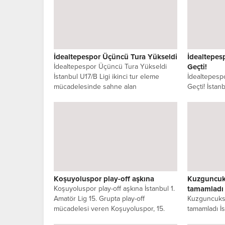
İdealtepespor Üçüncü Tura Yükseldi
İdealtepes
İdealtepespor Üçüncü Tura Yükseldi
Geçti!
İstanbul U17/B Ligi ikinci tur eleme
İdealtepesp
mücadelesinde sahne alan
Geçti! İstan
İdealtepespor, Mehdi...
maçında İde
Stadında...
Koşuyoluspor play-off aşkına
Kuzguncuks
Koşuyoluspor play-off aşkına İstanbul 1.
tamamladı
Amatör Lig 15. Grupta play-off
Kuzguncuksp
mücadelesi veren Koşuyoluspor, 15.
tamamladı İs
Hafta...
Grup lideri 