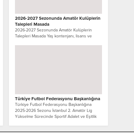
2026-2027 Sezonunda Amatör Kulüplerin
Talepleri Masada
2026-2027 Sezonunda Amatör Kulüplerin
Talepleri Masada Yaş kontenjanı, lisans ve
transfer bedelleri, tesis, ekonomik destek ve
altyapı… İstanbul amatör futbolu yeni sezonda
düzenleme bekliyor 2026-2027...
Türkiye Futbol Federasyonu Başkanlığına
Türkiye Futbol Federasyonu Başkanlığına
2025-2026 Sezonu İstanbul 2. Amatör Lig
Yükselme Sürecinde Sportif Adalet ve Eşitlik
İlkesinin Korunmasına İlişkin kulüpler ortak
açıklama yaptılar. Sayın Başkan,...