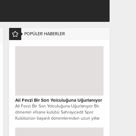
POPÜLER HABERLER
Ali Fevzi Bir Son Yolculuğuna Uğurlanıyor
Ali Fevzi Bir Son Yolculuğuna Uğurlanıyor Bir
dönemin efsane kulübü Sahrayıcedit Spor
Kulübünün başarılı dönemlerinden uzun yıllar
başkanlığını yürüten Ali Fevzi Bir vefat etti.
Kulübün...