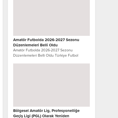
Amatör Futbolda 2026-2027 Sezonu
Düzenlemeleri Belli Oldu
Amatör Futbolda 2026-2027 Sezonu
Düzenlemeleri Belli Oldu Türkiye Futbol
Federasyonu Yönetim Kurulu, 2026-2027
futbol sezonunda amatör liglerde uygulanacak
usul ve esaslar ile yaş uygunluk kriterlerini...
Bölgesel Amatör Lig, Profesyonelliğe
Geçiş Ligi (PGL) Olarak Yeniden