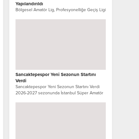
Yapılandırıldı
Bölgesel Amatör Lig, Profesyonelliğe Geçiş Ligi
(PGL) Olarak Yeniden Yapılandırıldı Türkiye
Futbol Federasyonu (TFF) tarafından, Bölgesel
Amatör Lig’in (BAL) adı Profesyonelliğe Geçiş
Ligi (PGL) olarak...
Sancaktepespor Yeni Sezonun Startını
Verdi
Sancaktepespor Yeni Sezonun Startını Verdi
2026-2027 sezonunda İstanbul Süper Amatör
Lig’de mücadele edecek olan Sancaktepespor,
yeni sezon hazırlıklarına Sarıgazi Stadı’nda
gerçekleştirdiği ilk antrenmanla başladı. Kulüp...