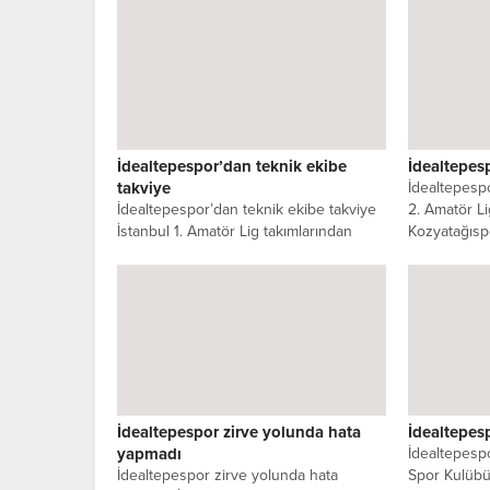
İdealtepespor’dan teknik ekibe
İdealtepes
takviye
İdealtepespo
İdealtepespor’dan teknik ekibe takviye
2. Amatör L
İstanbul 1. Amatör Lig takımlarından
Kozyatağıspo
Maltepe temsilcisi İdealtepespor teknik
ekibine takviye...
İdealtepespor zirve yolunda hata
İdealtepes
yapmadı
İdealtepesp
İdealtepespor zirve yolunda hata
Spor Kulübü