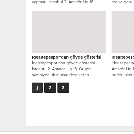
yapmadı İstanbul 2. Amatör Lig 18.
tedavi görd
Grup’ta heyecan doruktayken
vefat...
İdealtepespor, evinde...
İdealtepespor’dan gövde gösterisi
İdealtepes
İdealtepespor’dan gövde gösterisi
İdealtepespo
İstanbul 2. Amatör Lig 18. Grupta
Amatör Lig 
şampiyonluk mücadelesi veren
hedefi olan 
İdealtepespor, deplasmanda Maltepe...
İdealtepespor
1
2
3