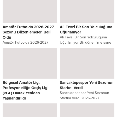
Amatör Futbolda 2026-2027
Ali Fevzi Bir Son Yolculuğuna
Sezonu Düzenlemeleri Belli
Uğurlanıyor
Oldu
Ali Fevzi Bir Son Yolculuğuna
Amatör Futbolda 2026-2027
Uğurlanıyor Bir dönemin efsane
Sezonu Düzenlemeleri Belli Oldu
kulübü Sahrayıcedit Spor
Türkiye Futbol Federasyonu
Kulübünün başarılı
Yönetim Kurulu, 2026-2027
dönemlerinden uzun yıllar
futbol sezonunda amatör liglerde
başkanlığını yürüten Ali Fevzi Bir
uygulanacak usul ve esaslar ile
vefat etti. Kulübün...
yaş uygunluk kriterlerini...
Bölgesel Amatör Lig,
Sancaktepespor Yeni Sezonun
Profesyonelliğe Geçiş Ligi
Startını Verdi
(PGL) Olarak Yeniden
Sancaktepespor Yeni Sezonun
Yapılandırıldı
Startını Verdi 2026-2027
Bölgesel Amatör Lig,
sezonunda İstanbul Süper
Profesyonelliğe Geçiş Ligi (PGL)
Amatör Lig’de mücadele edecek
Olarak Yeniden Yapılandırıldı
olan Sancaktepespor, yeni sezon