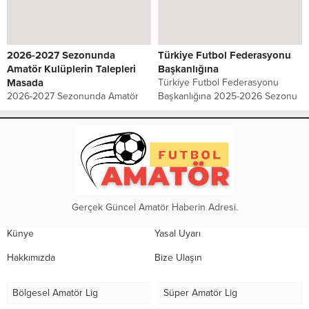
Türkiye Futbol Federasyonu (TFF)
hazırlıklarına Sarıgazi Stadı’nda
tarafından, Bölgesel Amatör Lig’in
gerçekleştirdiği ilk antrenmanla
(BAL) adı Profesyonelliğe Geçiş
başladı. Kulüp...
Ligi (PGL) olarak...
2026-2027 Sezonunda
Türkiye Futbol Federasyonu
Amatör Kulüplerin Talepleri
Başkanlığına
Masada
Türkiye Futbol Federasyonu
2026-2027 Sezonunda Amatör
Başkanlığına 2025-2026 Sezonu
Kulüplerin Talepleri Masada Yaş
İstanbul 2. Amatör Lig Yükselme
kontenjanı, lisans ve transfer
Sürecinde Sportif Adalet ve Eşitlik
bedelleri, tesis, ekonomik destek
İlkesinin Korunmasına İlişkin
ve altyapı… İstanbul amatör
kulüpler ortak açıklama yaptılar.
futbolu yeni sezonda düzenleme
Sayın Başkan,...
bekliyor 2026-2027...
Gerçek Güncel Amatör Haberin Adresi.
Künye
Yasal Uyarı
Hakkımızda
Bize Ulaşın
Bölgesel Amatör Lig
Süper Amatör Lig