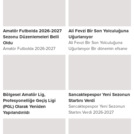
Amatör Futbolda 2026-2027
Ali Fevzi Bir Son Yolculuğuna
Sezonu Düzenlemeleri Belli
Uğurlanıyor
Oldu
Ali Fevzi Bir Son Yolculuğuna
Amatör Futbolda 2026-2027
Uğurlanıyor Bir dönemin efsane
Sezonu Düzenlemeleri Belli Oldu
kulübü Sahrayıcedit Spor
Türkiye Futbol Federasyonu
Kulübünün başarılı
Yönetim Kurulu, 2026-2027
dönemlerinden uzun yıllar
futbol sezonunda amatör liglerde
başkanlığını yürüten Ali Fevzi Bir
uygulanacak usul ve esaslar ile
vefat etti. Kulübün...
yaş uygunluk kriterlerini...
Bölgesel Amatör Lig,
Sancaktepespor Yeni Sezonun
Profesyonelliğe Geçiş Ligi
Startını Verdi
(PGL) Olarak Yeniden
Sancaktepespor Yeni Sezonun
Yapılandırıldı
Startını Verdi 2026-2027
Bölgesel Amatör Lig,
sezonunda İstanbul Süper
Profesyonelliğe Geçiş Ligi (PGL)
Amatör Lig’de mücadele edecek
Olarak Yeniden Yapılandırıldı
olan Sancaktepespor, yeni sezon