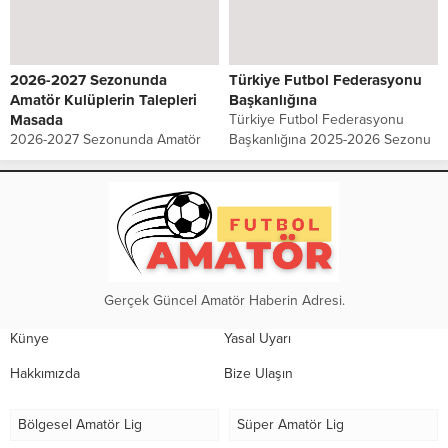
Türkiye Futbol Federasyonu (TFF)
hazırlıklarına Sarıgazi Stadı’nda
tarafından, Bölgesel Amatör Lig’in
gerçekleştirdiği ilk antrenmanla
(BAL) adı Profesyonelliğe Geçiş
başladı. Kulüp...
Ligi (PGL) olarak...
2026-2027 Sezonunda
Türkiye Futbol Federasyonu
Amatör Kulüplerin Talepleri
Başkanlığına
Masada
Türkiye Futbol Federasyonu
2026-2027 Sezonunda Amatör
Başkanlığına 2025-2026 Sezonu
Kulüplerin Talepleri Masada Yaş
İstanbul 2. Amatör Lig Yükselme
kontenjanı, lisans ve transfer
Sürecinde Sportif Adalet ve Eşitlik
bedelleri, tesis, ekonomik destek
İlkesinin Korunmasına İlişkin
ve altyapı… İstanbul amatör
kulüpler ortak açıklama yaptılar.
futbolu yeni sezonda düzenleme
Sayın Başkan,...
bekliyor 2026-2027...
Gerçek Güncel Amatör Haberin Adresi.
Künye
Yasal Uyarı
Hakkımızda
Bize Ulaşın
Bölgesel Amatör Lig
Süper Amatör Lig