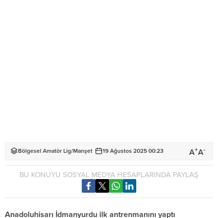
+
-
A
A
Bölgesel Amatör Lig
/
Manşet
19 Ağustos 2025 00:23
BU KONUYU SOSYAL MEDYA HESAPLARINDA PAYLAŞ
Anadoluhisarı İdmanyurdu ilk antrenmanını yaptı