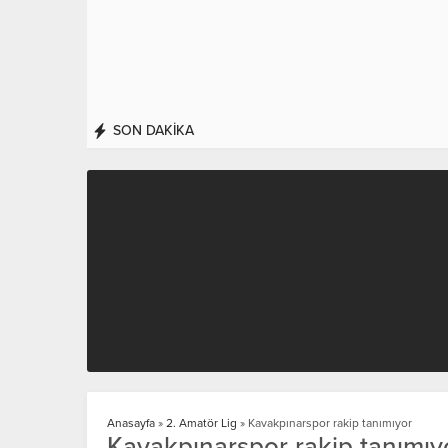
SON DAKİKA
Anasayfa
»
2. Amatör Lig
»
Kavakpınarspor rakip tanımıyor
Kavakpınarspor rakip tanımıy