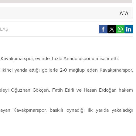
+
-
A
A
YLAŞ
i Kavakpınarspor, evinde Tuzla Anadoluspor’u misafir etti.
 ikinci yarıda attığı gollerle 2-0 mağlup eden Kavakpınarspor,
leyi Oğuzhan Gökçen, Fatih Etirli ve Hasan Erdoğan hakem
yan Kavakpınarspor, baskılı oynadığı ilk yarıda yakaladığı