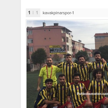
1
| 1
kavakpinarspor-1