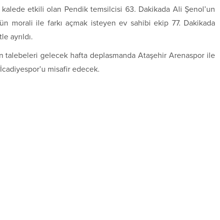
p kalede etkili olan
Pendik temsilcisi 63. Dakikada Ali Şenol’un
nün morali ile farkı açmak isteyen ev sahibi ekip 77. Dakikada
le ayrıldı.
n talebeleri gelecek hafta deplasmanda Ataşehir Arenaspor ile
İcadiyespor’u misafir edecek.