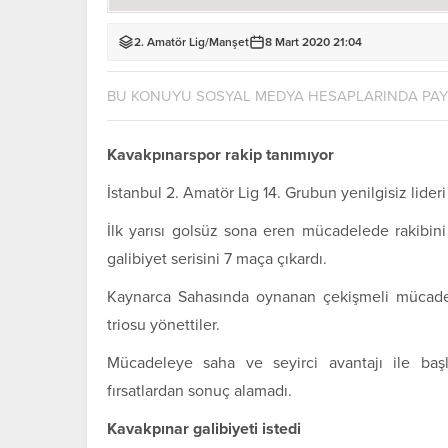
2. Amatör Lig
/
Manşet
8 Mart 2020 21:04
BU KONUYU SOSYAL MEDYA HESAPLARINDA PA
Kavakpınarspor rakip tanımıyor
İstanbul 2. Amatör Lig 14. Grubun yenilgisiz lider
İlk yarısı golsüz sona eren mücadelede rakibini
galibiyet serisini 7 maça çıkardı.
Kaynarca Sahasında oynanan çekişmeli mücade
triosu yönettiler.
Mücadeleye saha ve seyirci avantajı ile başla
fırsatlardan sonuç alamadı.
Kavakpınar galibiyeti istedi