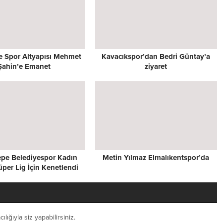
 Spor Altyapısı Mehmet
Kavacıkspor’dan Bedri Güntay’a
Şahin’e Emanet
ziyaret
epe Belediyespor Kadın
Metin Yılmaz Elmalıkentspor’da
üper Lig İçin Kenetlendi
ığıyla siz yapabilirsiniz.