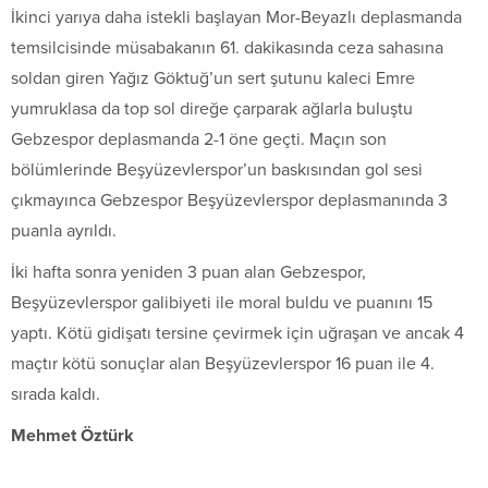
İkinci yarıya daha istekli başlayan Mor-Beyazlı deplasmanda
temsilcisinde müsabakanın 61. dakikasında ceza sahasına
soldan giren Yağız Göktuğ’un sert şutunu kaleci Emre
yumruklasa da top sol direğe çarparak ağlarla buluştu
Gebzespor deplasmanda 2-1 öne geçti. Maçın son
bölümlerinde Beşyüzevlerspor’un baskısından gol sesi
çıkmayınca Gebzespor Beşyüzevlerspor deplasmanında 3
puanla ayrıldı.
İki hafta sonra yeniden 3 puan alan Gebzespor,
Beşyüzevlerspor galibiyeti ile moral buldu ve puanını 15
yaptı. Kötü gidişatı tersine çevirmek için uğraşan ve ancak 4
maçtır kötü sonuçlar alan Beşyüzevlerspor 16 puan ile 4.
sırada kaldı.
Mehmet Öztürk