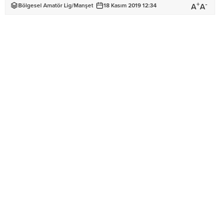
+
-
A
A
Bölgesel Amatör Lig
/
Manşet
18 Kasım 2019 12:34