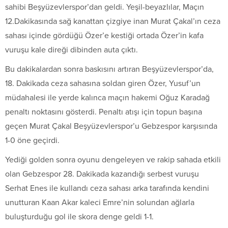
sahibi Beşyüzevlerspor’dan geldi. Yeşil-beyazlılar, Maçın
12.Dakikasında sağ kanattan çizgiye inan Murat Çakal’ın ceza
sahası içinde gördüğü Özer’e kestiği ortada Özer’in kafa
vuruşu kale direği dibinden auta çıktı.
Bu dakikalardan sonra baskısını artıran Beşyüzevlerspor’da,
18. Dakikada ceza sahasına soldan giren Özer, Yusuf’un
müdahalesi ile yerde kalınca maçın hakemi Oğuz Karadağ
penaltı noktasını gösterdi. Penaltı atışı için topun başına
geçen Murat Çakal Beşyüzevlerspor’u Gebzespor karşısında
1-0 öne geçirdi.
Yediği golden sonra oyunu dengeleyen ve rakip sahada etkili
olan Gebzespor 28. Dakikada kazandığı serbest vuruşu
Serhat Enes ile kullandı ceza sahası arka tarafında kendini
unutturan Kaan Akar kaleci Emre’nin solundan ağlarla
buluşturduğu gol ile skora denge geldi 1-1.